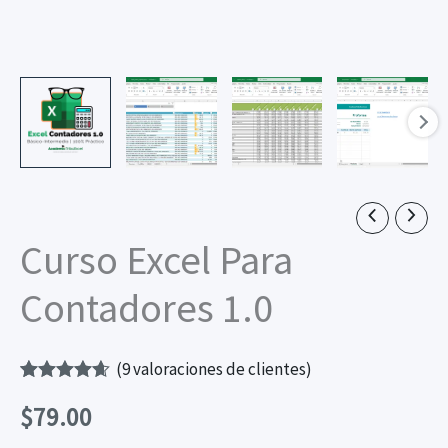
CURSOS
Curso Excel Para
Contadores 1.0
(
9
valoraciones de clientes)
Valorado
9
$
79.00
con
4.56
de
5 en base
a