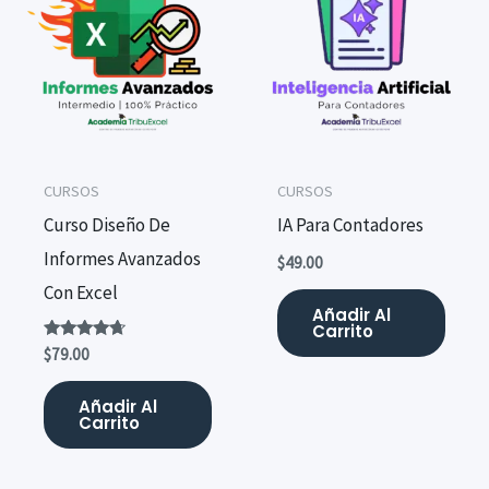
CURSOS
CURSOS
Curso Diseño De
IA Para Contadores
Informes Avanzados
$
49.00
Con Excel
Añadir Al
Carrito
Valorado
$
79.00
con
4.50
de 5
Añadir Al
Carrito