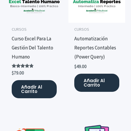
CURSOS
CURSOS
Curso Excel Para La
Automatización
Gestión Del Talento
Reportes Contables
Humano
(Power Query)
$
49.00
Valorado
$
79.00
con
Añadir Al
4.58
Carrito
de 5
Añadir Al
Carrito