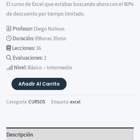
El curso de Excel que estabas buscando ahora con el 80%
valoraciones
de
de descuento por tiempo limitado.
clientes
Profesor:
Diego Nolivos
Duración:
09horas 35min
Lecciones:
36
Evaluaciones:
3
Nivel:
Básico – Intermedio
Curso
Añadir Al Carrito
Excel
Para
Categoría:
CURSOS
Etiqueta:
excel
Contadores
1.0
cantidad
Descripción