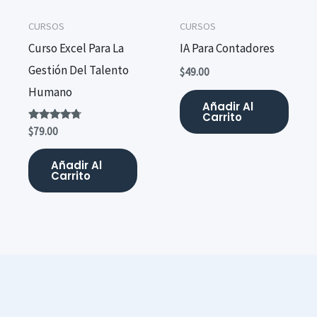
CURSOS
CURSOS
Curso Excel Para La
IA Para Contadores
Gestión Del Talento
$
49.00
Humano
Añadir Al
Carrito
Valorado
$
79.00
con
4.58
de 5
Añadir Al
Carrito