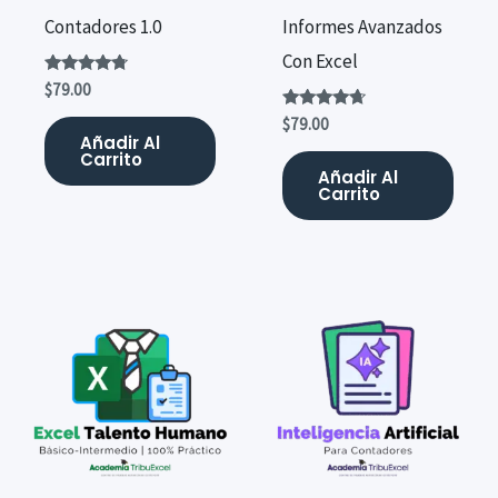
Contadores 1.0
Informes Avanzados
Con Excel
Valorado
$
79.00
con
4.56
Valorado
$
79.00
de 5
con
Añadir Al
4.50
Carrito
de 5
Añadir Al
Carrito