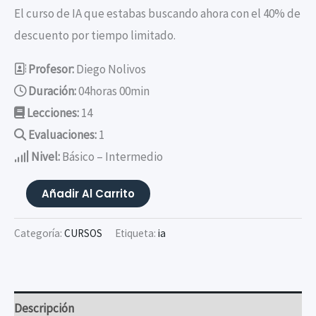
El curso de IA que estabas buscando ahora con el 40% de
descuento por tiempo limitado.
Profesor:
Diego Nolivos
Duración:
04horas 00min
Lecciones:
14
Evaluaciones:
1
Nivel:
Básico – Intermedio
Automatización
Añadir Al Carrito
Reportes
Contables
Categoría:
CURSOS
Etiqueta:
ia
(Power
Query)
cantidad
Descripción