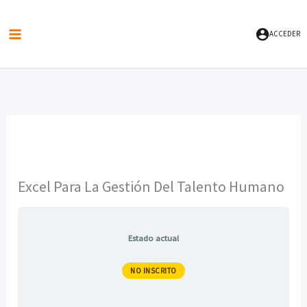
Ir
al
ACCEDER
contenido
Excel Para La Gestión Del Talento Humano
Estado actual
NO INSCRITO